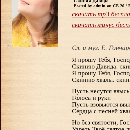
Скиния Давида
Posted by admin on СБ 26 / 
скачать mp3 беспл
скачать минус бес
Сл. и муз. Е. Гонча
Я прошу Тебя, Госпо
Скинию Давида. ски
Я прошу Тебя, Госпо
Скинию хвалы. скин
Пусть несутся ввысь
Голоса и руки
Пусть взовьются ввы
Сердца с песней хва
Но без святости, Го
Узреть Твоё святое 