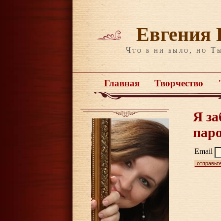
Евгения 
Что б ни было, но Т
Главная
Творчество
Я з
пар
Email