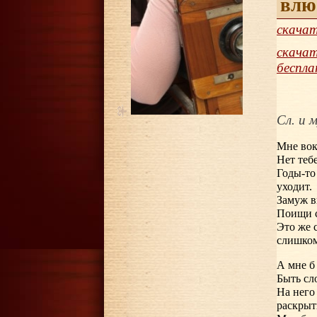
влю
скача
скачат
беспл
Сл. и 
Мне вок
Нет тебе
Годы-то
уходит.
Замуж в
Поищи с
Это же с
слишком
А мне б
Быть сл
На него
раскрыт