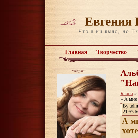
Евгения 
Что б ни было, но Т
Главная
Творчество
Аль
"На
Блоги
»
» А мне
By admi
21:55 
А м
хот