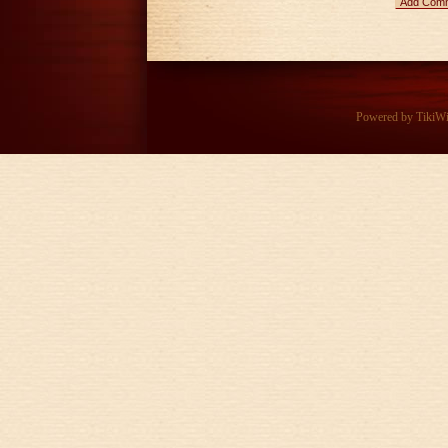
Add Com
Powered by
TikiW