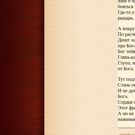
Мне б х
бояться
Где-то у
рыцарь.
А вокруг
По расч
Денег н
про Бога
Бог теб
Глянь-к
Глупо, 
от Бога.
Тут под
Стань с
И не дум
Бога.
Сердце 
Этот фр
А он не
нажимае