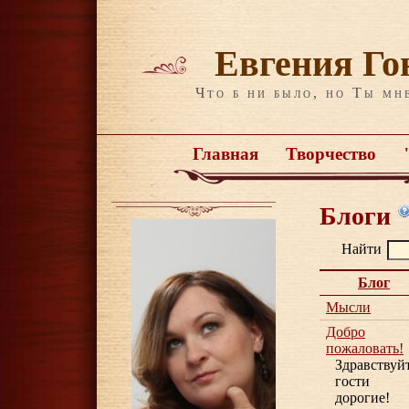
Евгения Го
Что б ни было, но Ты мн
Главная
Творчество
Блоги
Найти
Блог
Мысли
Добро
пожаловать!
Здравствуйт
гости
дорогие!